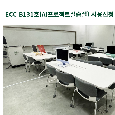
–
ECC B131호(AI프로젝트실습실) 사용신청