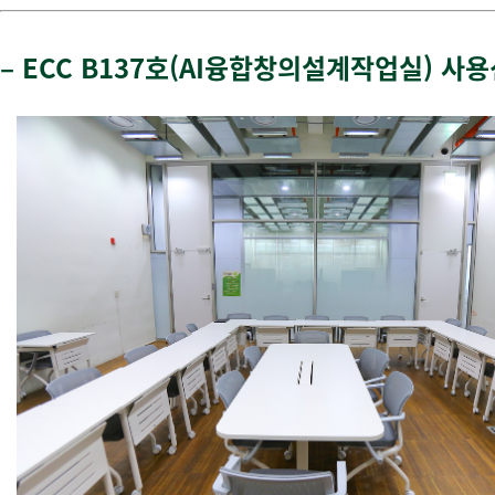
–
ECC B137호(AI융합창의설계작업실) 사